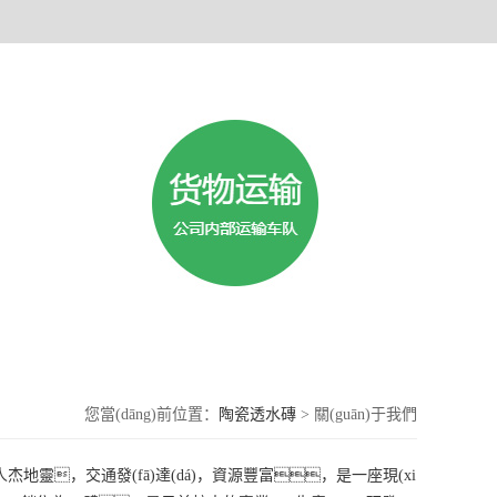
您當(dāng)前位置：
陶瓷透水磚
> 關(guān)于我們
地靈，交通發(fā)達(dá)，資源豐富，是一座現(xi