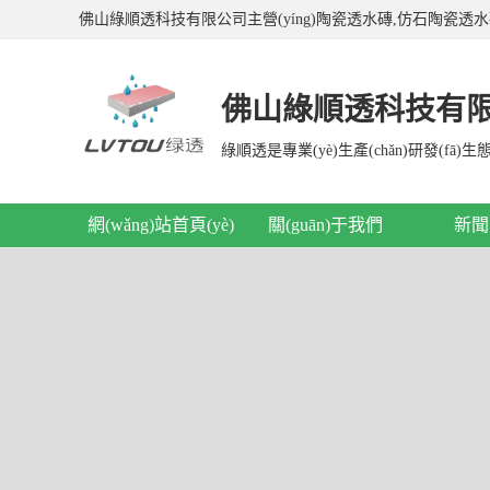
佛山綠順透科技有限公司主營(yíng)陶瓷透水磚,仿石陶瓷透水磚,
有需要?dú)g迎來(lái)電咨詢！
佛山綠順透科技有
網(wǎng)站首頁(yè)
關(guān)于我們
新聞