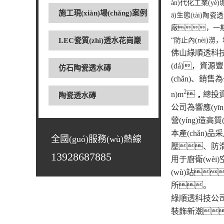
àn)代化工業(y
施工現(xiàn)場(chǎng)案例
ā)生態(tài)陶
廠，一期日產
LEC瓷質(zhì)透水花崗巖
“防止內(nèi)澇
佛山綠順透科技
(dá)，資源
仿石陶瓷透水磚
(chǎn)、銷售
2
n)m
，總投資過
陶瓷透水磚
公司為響應(yīn
營(yíng)造高
本產(chǎn)
全國(guó)服務(wù)熱線
壓、防滑、耐
13928687885
用于廚衛(wè
(wù)站
所。
綠順透科技公司
裝飾新潮